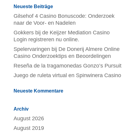
Neueste Beiträge
Gilsehof 4 Casino Bonuscode: Onderzoek
naar de Voor- en Nadelen
Gokkers bij de Keijzer Mediation Casino
Login registreren nu online.
Spelervaringen bij De Donerij Almere Online
Casino Onderzoektips en Beoordelingen
Reseña de la tragamonedas Gonzo’s Pursuit
Juego de ruleta virtual en Spinwinera Casino
Neueste Kommentare
Archiv
August 2026
August 2019