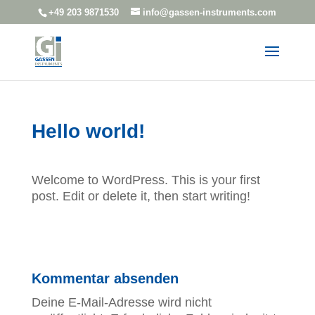
+49 203 9871530
info@gassen-instruments.com
Hello world!
Welcome to WordPress. This is your first
post. Edit or delete it, then start writing!
Kommentar absenden
Deine E-Mail-Adresse wird nicht