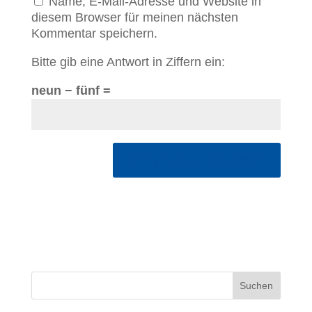
Name, E-Mail-Adresse und Website in
diesem Browser für meinen nächsten
Kommentar speichern.
Bitte gib eine Antwort in Ziffern ein:
neun − fünf =