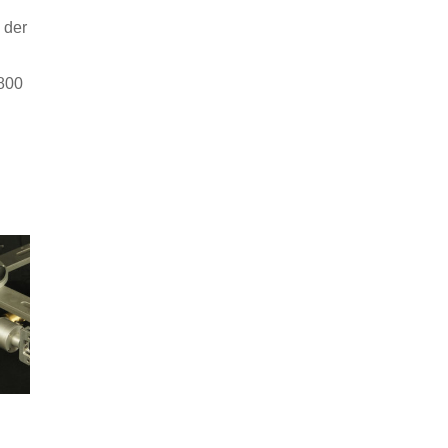
 der
 800